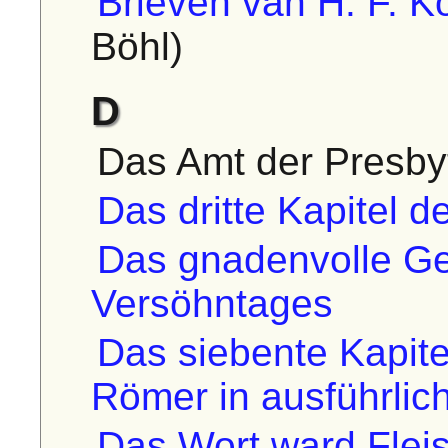
Brieven van H. F. K
Böhl)
D
Das Amt der Presby
Das dritte Kapitel 
Das gnadenvolle G
Versöhntages
Das siebente Kapite
Römer in ausführli
Das Wort ward Flei